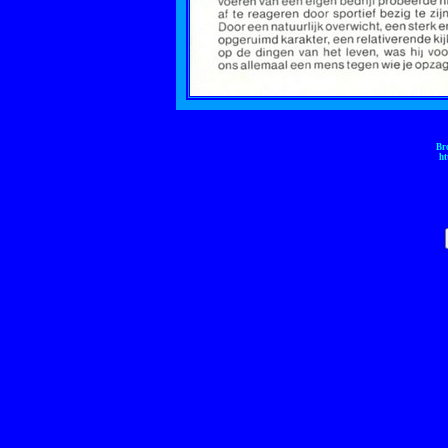
Br
ht