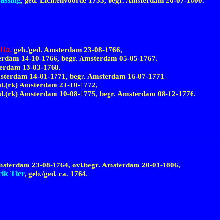
assing
, ged. Lichtenvoorde 1733, begr. Amsterdam
26-07-1800.
IIa.
geb./ged. Amsterdam
23-08-1766,
terdam
14-10-1766,
begr. Amsterdam
05-05-1767
.
sterdam
13-03-1768.
Amsterdam
14-01-1771,
begr. Amsterdam
16-07-1771
.
d.(rk) Amsterdam
21-10-1772,
ed.(rk) Amsterdam
10-08-1775,
begr. Amsterdam
08-12-1776
.
 Amsterdam
23-08-1764,
ovl.begr. Amsterdam
20-01-1806,
ik Tier
, geb./ged.
ca. 1764.