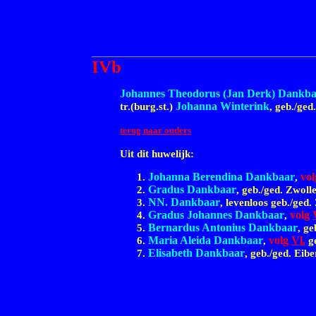
IVb
Johannes Theodorus (Jan Derk) Dankb
Johanna Winterink
tr.(burg.st.)
, geb./ge
terug naar ouders
Uit dit huwelijk:
Johanna Berendina Dankbaar
vo
,
Gradus Dankbaar
, geb./ged. Zwoll
NN. Dankbaar
, levenloos geb./ged
Gradus Johannes Dankbaar
volg
,
Bernardus Antonius Dankbaar
, g
Maria Aleida Dankbaar
volg
Vl.
,
ge
Elisabeth Dankbaar
, geb./ged. Eib