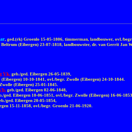
aar
, ged.(rk) Groenlo
15-05-1806,
timmerman, landbouwer, ovl./begr.
d. Beltrum (Eibergen)
23-07-1818,
landbouwster, dr. van Gerrit Jan W
lg
Vk.
geb./ged. Eibergen
26-05-1839,
e (Eibergen)
10-10-1841,
ovl./begr. Zwolle (Eibergen)
24-10-1844.
. Zwolle (Eibergen)
25-01-1845.
Vb.
geb./ged. Eibergen
02-06-1848,
eb./ged. Eibergen
10-06-1851,
ovl./begr. Zwolle (Eibergen)
16-06-1853
b./ged. Eibergen
20-05-1854,
ergen
15-11-1858,
ovl./begr. Groenlo
21-06-1920.