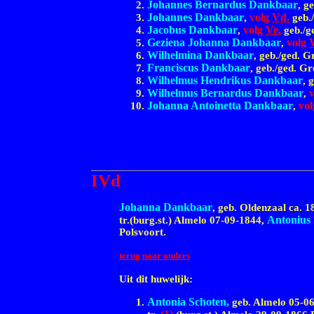
Johannes Bernardus Dankbaar
, g
Johannes Dankbaar
volg
Vd.
,
geb.
Jacobus Dankbaar
volg
Ve.
,
geb./g
Geziena Johanna Dankbaar
volg
V
,
Wilhelmina Dankbaar
, geb./ged. 
Franciscus Dankbaar
, geb./ged. G
Wilhelmus Hendrikus Dankbaar
, 
Wilhelmus Bernardus Dankbaar
,
Johanna Antoinetta Dankbaar
vo
,
IVd
Johanna Dankbaar
, geb. Oldenzaal ca.
1
Antonius 
tr.(burg.st.) Almelo
07-09-1844,
Polsvoort.
terug naar ouders
Uit dit huwelijk:
Antonia Schoten,
geb. Almelo
05-06