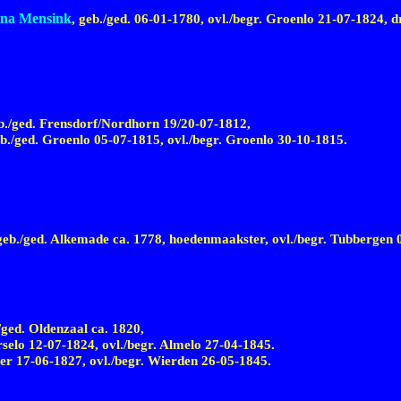
ina Mensink
, geb./ged.
06-01-1780,
ovl./begr. Groenlo
21-07-1824,
dr
./ged. Frensdorf/Nordhorn
19/20-07-1812,
eb./ged. Groenlo
05-07-1815,
ovl./begr. Groenlo
30-10-1815.
 geb./ged. Alkemade ca.
1778
, hoedenmaakster, ovl./begr. Tubbergen
/ged. Oldenzaal ca.
1820
,
rselo
12-07-1824,
ovl./begr. Almelo
27-04-1845.
ser
17-06-1827,
ovl./begr. Wierden
26-05-1845.