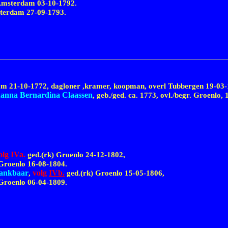
) Amsterdam
03-10-1792
.
msterdam
27-09-1793
.
dam
21-10-1772,
dagloner ,kramer, koopman, overl Tubbergen
19-03-
anna Bernardina Claassen
, geb./ged.
ca. 1773,
ovl./begr. Groenlo,
olg
IVa.
ged.(rk) Groenlo
24-12-1802,
 Groenlo
16-08-1804.
Dankbaar
volg
IVb.
,
ged.(rk) Groenlo
15-05-1806,
 Groenlo
06-04-1809.