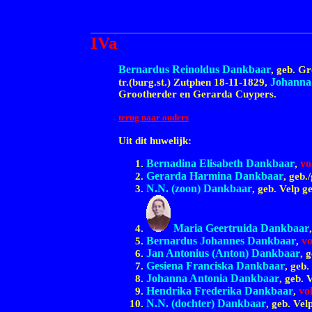
IVa
Bernardus Reinoldus Dankbaar
, geb. G
Johanna
tr.(burg.st.) Zutphen 18-11-1829,
Grootherder en Gerarda Cuypers.
terug naar ouders
Uit dit huwelijk:
Bernadina Elisabeth Dankbaar
vo
,
Gerarda Harmina Dankbaar
, geb
N.N. (zoon) Dankbaar
, geb. Velp 
Maria Geertruida Dankbaar
Bernardus Johannes Dankbaar
v
,
Jan Antonius (Anton) Dankbaar
, 
Gesiena Franciska Dankbaar
, geb
Johanna Antonia Dankbaar
, geb. 
Hendrika Frederika Dankbaar
vo
,
N.N. (dochter) Dankbaar
, geb. Ve