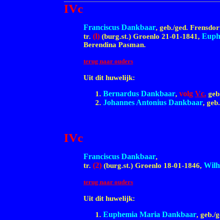
IVc
Franciscus Dankbaar
, geb./ged. Frensd
(l)
Euph
tr.
(burg.st.) Groenlo
21-01-1841,
Berendina Pasman.
terug naar ouders
Uit dit huwelijk:
Bernardus Dankbaar
volg
Vc.
,
geb
Johannes Antonius Dankbaar
, geb
IVc
Franciscus Dankbaar
,
(2)
Wilh
tr.
(burg.st.) Groenlo
18-01-1846,
terug naar ouders
Uit dit huwelijk:
Euphemia Maria Dankbaar
, geb./