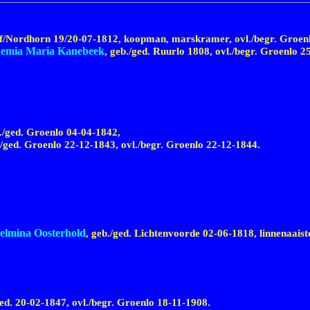
orf/Nordhorn
19/20-07-1812,
koopman, marskramer, ovl./begr. Groen
emia Maria Kanebeek
, geb./ged. Ruurlo 1808, ovl./begr. Groenlo
2
./ged. Groenlo
04-04-1842,
./ged. Groenlo
22-12-1843,
ovl./begr. Groenlo
22-12-1844.
elmina Oosterhold
, geb./ged. Lichtenvoorde
02-06-1818,
linnenaaist
ged.
20-02-1847,
ovl./begr. Groenlo
18-11-1908.