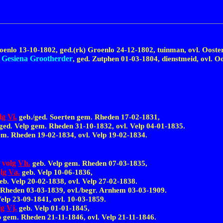
roenlo 13-10-1802, ged.(rk) Groenlo
24-12-1802,
tuinman, ovl. Oost
 Gesiena Grootherder
, ged. Zutphen
01-03-1804,
dienstmeid, ovl. O
lg
Vi.
geb./ged. Soerten gem. Rheden
17-02-1831,
./ged. Velp gem. Rheden
31-10-1832,
ovl. Velp
04-01-1835.
gem. Rheden
19-02-1834,
ovl. Velp
19-02-1834.
volg
Vh.
,
geb. Velp gem. Rheden
07-03-1835,
olg
Va.
geb. Velp
10-06-1836,
geb. Velp 20-02-1838, ovl. Velp
27-02-1838.
. Rheden
03-03-1839,
ovl./begr. Arnhem
03-03-1909.
Velp
23-09-1841,
ovl.
10-03-1859.
lg
Vj.
geb. Velp
01-01-1845,
lp gem. Rheden
21-11-1846,
ovl. Velp
21-11-1846.