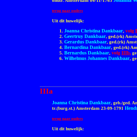
Johanna W
ondtr. Amsterdam 04-11-1763
terug naar ouders
Uit dit huwelijk:
Joanna Christina Dankbaar
volg
I
,
Geertruy Dankbaar
, ged.(rk) Ams
Gerardus Dankbaar
, ged.(rk) Am
Bernardina Dankbaar
, ged.(rk) 
Bernardus Dankbaar
volg
IIIb.
,
ge
Wilhelmus Johannes Dankbaar
, g
IIIa
Joanna Christina Dankbaar
, geb./ged.
Hendr
tr.(burg.st.) Amsterdam 23-09-1791
terug naar ouders
Uit dit huwelijk: