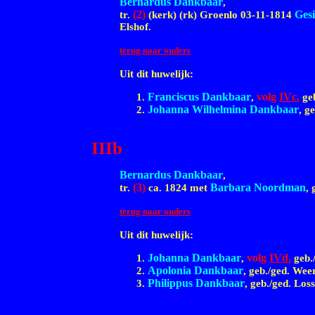
Bernardus Dankbaar
,
(2)
Ges
tr.
(kerk) (rk) Groenlo
03-11-1814
Elshof.
terug naar ouders
Uit dit huwelijk:
Franciscus Dankbaar
volg
IVc.
,
geb
Johanna Wilhelmina Dankbaar
, g
IIIb
Bernardus Dankbaar
,
(3)
Barbara Noordman
tr.
ca. 1824
met
,
terug naar ouders
Uit dit huwelijk:
Johanna Dankbaar
volg
IVd.
,
geb.
Apolonia Dankbaar
, geb./ged. Wee
Philippus Dankbaar
, geb./ged. Los