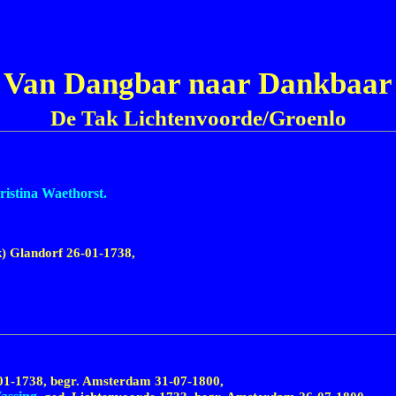
Van Dangbar naar Dankbaar
De Tak Lichtenvoorde/Groenlo
istina Waethorst.
k) Glandorf
26-01-1738,
01-1738,
begr. Amsterdam
31-07-1800,