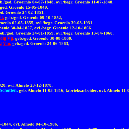
eb./ged. Groernlo
04-07-1848,
ovl./begr. Groenlo
11-07-1848.
/ged. Groenlo
15-05-1849,
ed. Groenlo
24-02-1851,
f.
geb./ged. Groenlo
09-10-1852,
Groenlo
02-05-1855,
ovl./begr. Groenlo
30-03-1931.
roenlo
30-04-1857,
ovl./begr. Groenlo
12-10-1866.
geb./ged. Groenlo
24-01-1859,
ovl./begr. Groenlo
13-04-1860.
volg
Vg.
geb./ged. Groenlo
30-08-1860,
lg
Vm.
geb./ged. Groenlo
24-06-1863,
820,
ovl. Almelo
23-12-1878,
Schotten,
geb. Almelo
11-03-1816,
fabrieksarbeider, ovl. Almelo
11-
-1844,
ovl. Almelo
04-10-1906,