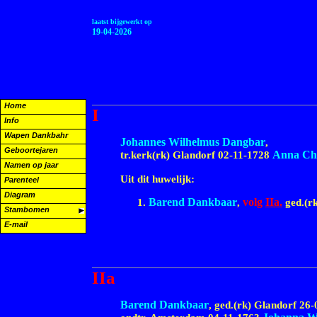
laatst bijgewerkt op
19-04-2026
Home
I
Info
Wapen Dankbahr
Johannes Wilhelmus Dangbar
,
Geboortejaren
Anna Chr
tr.kerk(rk) Glandorf
02-11-1728
Namen op jaar
Uit dit huwelijk:
Parenteel
Diagram
Barend Dankbaar
volg
IIa.
,
ged.(r
Stambomen
E-mail
IIa
Barend Dankbaar
, ged.(rk) Glandorf
26-