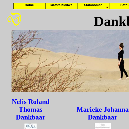
Home
laatste nieuws
Stambomen
Foto'
Dank
Nelis Roland
Thomas
Marieke Johanna
Dankbaar
Dankbaar